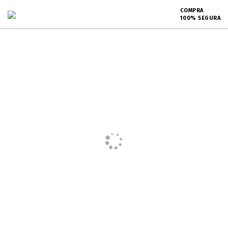
COMPRA
100% SEGURA
Dados pessoais
Entrega
Pagamento
Aguardando o preenchimento dos dados
Resumo do pedido
Voltar para o carrinho