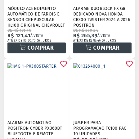
MÓDULO ACENDIMENTO
ALARME DUOBLOCK FX G8
AUTOMÁTICO DE FAROIS E
DEDICADO NOVA HONDA
SENSOR CREPUSCULAR
CB300 TWISTER 2024 A 2026
HL100 ORIGINAL CHEVROLET
POSITRON
DE R$ 151,76
DE R$ 340,24
R$ 121,41
R$ 265,39
À VISTA
À VISTA
ATÉ
2X
DE
R$ 60,70
S/ JUROS
ATÉ
3X
DE
R$ 88,46
S/ JUROS
COMPRAR
COMPRAR
ALARME AUTOMOTIVO
JUMPER PARA
POSITRON CYBER PX360BT
PROGRAMAÇÃO TC100 PAC
BLUETOOTH E REMOTE
10 UNIDADES