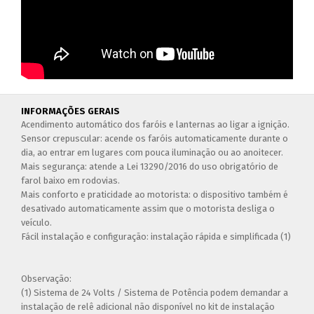
INFORMAÇÕES GERAIS
Acendimento automático dos faróis e lanternas ao ligar a ignição.
Sensor crepuscular: acende os faróis automaticamente durante o
dia, ao entrar em lugares com pouca iluminação ou ao anoitecer.
Mais segurança: atende a Lei 13290/2016 do uso obrigatório de
farol baixo em rodovias.
Mais conforto e praticidade ao motorista: o dispositivo também é
desativado automaticamente assim que o motorista desliga o
veículo.
Fácil instalação e configuração: instalação rápida e simplificada (1)
Observação:
(1) Sistema de 24 Volts / Sistema de Potência podem demandar a
instalação de relê adicional não disponível no kit de instalação