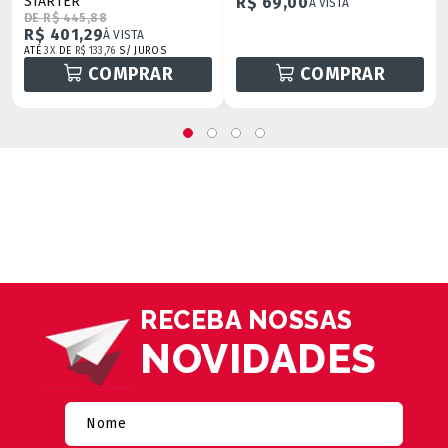
STARTER
R$ 69,00
À VISTA
DE R$ 445,88
R$ 401,29
À VISTA
ATÉ
3X
DE
R$ 133,76
S/ JUROS
COMPRAR
COMPRAR
RECEBA NOSSAS
NOVIDADES