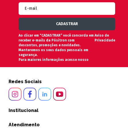
Ao clicar em “CADASTRAR” você concorda em
Aviso de
receber e-mails da Pósitron com
Privacidade
descontos, promoções e novidades.
Manteremos os seus dados pessoais em
segurança.
Para maiores informações acesse nosso
Redes Sociais
Institucional
Atendimento