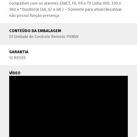
Compatível com os alarmes EXACT, FX, PX e TX Linha 300, 330 e
360 e *DuoBlock (G6, G7 e G8 ) – Somente para ativar/desativar
não possui função presença
CONTEÚDO DA EMBALAGEM
01 Unidade do Controle Remoto PXN58
GARANTIA
12 MESES
VÍDEO