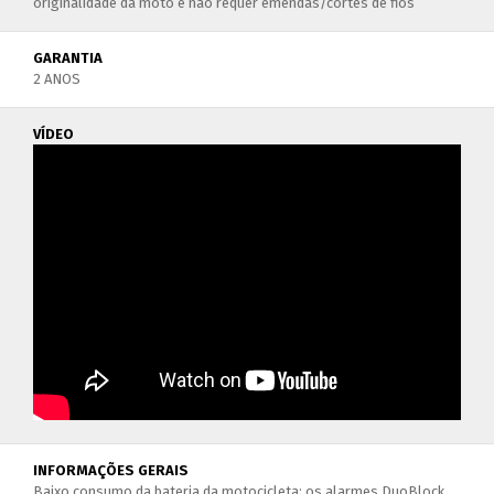
originalidade da moto e não requer emendas/cortes de fios
GARANTIA
2 ANOS
VÍDEO
INFORMAÇÕES GERAIS
Baixo consumo da bateria da motocicleta: os alarmes DuoBlock