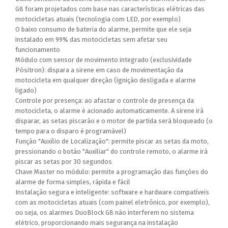
G8 foram projetados com base nas características elétricas das
motocicletas atuais (tecnologia com LED, por exemplo)
O baixo consumo de bateria do alarme, permite que ele seja
instalado em 99% das motocicletas sem afetar seu
funcionamento
Módulo com sensor de movimento integrado (exclusividade
Pósitron): dispara a sirene em caso de movimentação da
motocicleta em qualquer direção (ignição desligada e alarme
ligado)
Controle por presença: ao afastar o controle de presença da
motocicleta, o alarme é acionado automaticamente. A sirene irá
disparar, as setas piscarão e o motor de partida será bloqueado (o
tempo para o disparo é programável)
Função "Auxílio de Localização": permite piscar as setas da moto,
pressionando o botão "Auxiliar" do controle remoto, o alarme irá
piscar as setas por 30 segundos
Chave Master no módulo: permite a programação das funções do
alarme de forma simples, rápida e fácil
Instalação segura e inteligente: software e hardware compatíveis
com as motocicletas atuais (com painel eletrônico, por exemplo),
ou seja, os alarmes DuoBlock G8 não interferem no sistema
elétrico, proporcionando mais segurança na instalação