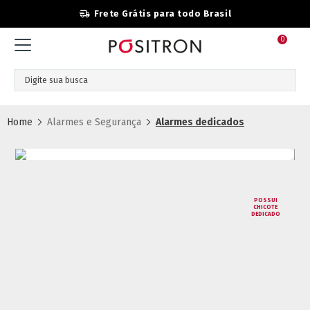
il
Parcelamento 3x SEM Juro
0
Alarmes e Segurança
Alarmes dedicados
POSSUI
CHICOTE
DEDICADO