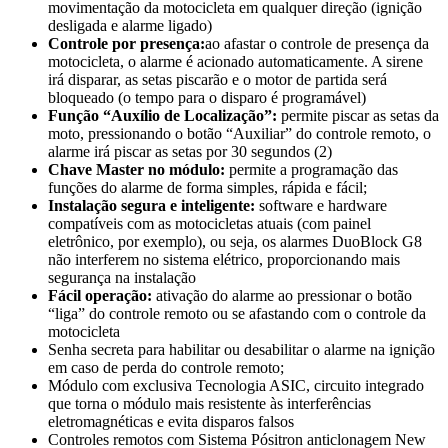
movimentação da motocicleta em qualquer direção (ignição
desligada e alarme ligado)
Controle por presença:
ao afastar o controle de presença da
motocicleta, o alarme é acionado automaticamente. A sirene
irá disparar, as setas piscarão e o motor de partida será
bloqueado (o tempo para o disparo é programável)
Função “Auxílio de Localização”:
permite piscar as setas da
moto, pressionando o botão “Auxiliar” do controle remoto, o
alarme irá piscar as setas por 30 segundos (2)
Chave Master no módulo:
permite a programação das
funções do alarme de forma simples, rápida e fácil;
Instalação segura e inteligente:
software e hardware
compatíveis com as motocicletas atuais (com painel
eletrônico, por exemplo), ou seja, os alarmes DuoBlock G8
não interferem no sistema elétrico, proporcionando mais
segurança na instalação
Fácil operação:
ativação do alarme ao pressionar o botão
“liga” do controle remoto ou se afastando com o controle da
motocicleta
Senha secreta para habilitar ou desabilitar o alarme na ignição
em caso de perda do controle remoto;
Módulo com exclusiva Tecnologia ASIC, circuito integrado
que torna o módulo mais resistente às interferências
eletromagnéticas e evita disparos falsos
Controles remotos com Sistema Pósitron anticlonagem New