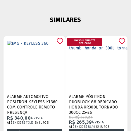
SIMILARES
POSSUI CHICOTE
DEDICADO
ALARME AUTOMOTIVO
ALARME PÓSITRON
POSITRON KEYLESS KL360
DUOBLOCK G8 DEDICADO
COM CONTROLE REMOTO
HONDA XR300L TORNADO
PRESENÇA
300CC 25-26
R$ 340,00
DE R$ 340,24
À VISTA
R$ 265,39
À VISTA
ATÉ
3X
DE
R$ 113,33
S/ JUROS
ATÉ
3X
DE
R$ 88,46
S/ JUROS