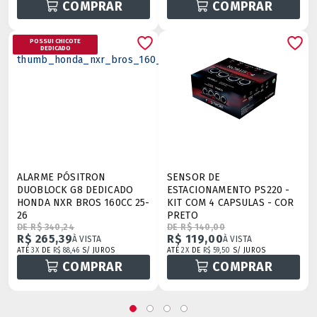
COMPRAR
COMPRAR
POSSUI CHICOTE
DEDICADO
ALARME PÓSITRON
SENSOR DE
DUOBLOCK G8 DEDICADO
ESTACIONAMENTO PS220 -
HONDA NXR BROS 160CC 25-
KIT COM 4 CAPSULAS - COR
26
PRETO
DE R$ 340,24
DE R$ 140,00
R$ 265,39
R$ 119,00
À VISTA
À VISTA
ATÉ
3X
DE
R$ 88,46
S/ JUROS
ATÉ
2X
DE
R$ 59,50
S/ JUROS
COMPRAR
COMPRAR