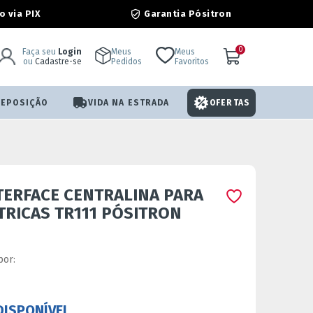
Garantia Pósitron
 via PIX
0
Faça seu
Login
Meus
Meus
ou
Cadastre-se
Pedidos
Favoritos
REPOSIÇÃO
VIDA NA ESTRADA
OFERTAS
ERFACE CENTRALINA PARA
TRICAS TR111 PÓSITRON
por:
roduto