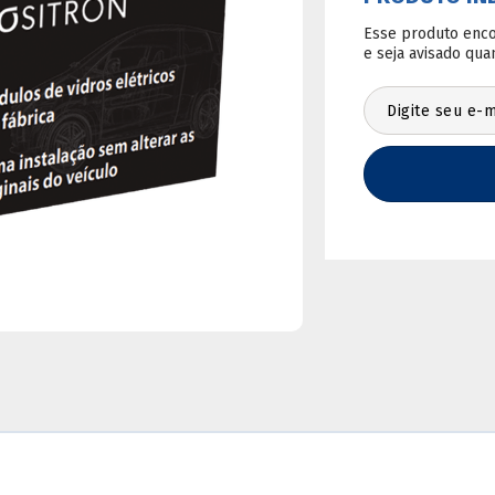
-
+
Calcule o frete:
Não sei meu CEP