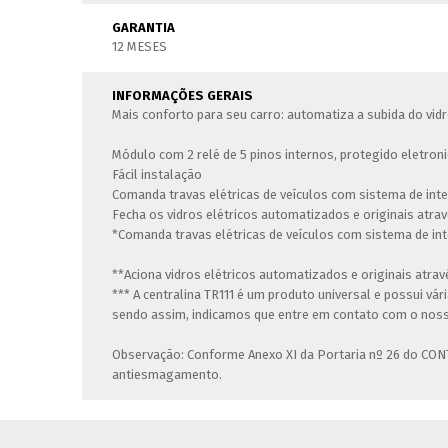
GARANTIA
12 MESES
INFORMAÇÕES GERAIS
Mais conforto para seu carro: automatiza a subida do vidr
Módulo com 2 relé de 5 pinos internos, protegido eletron
Fácil instalação
Comanda travas elétricas de veículos com sistema de int
Fecha os vidros elétricos automatizados e originais atra
*Comanda travas elétricas de veículos com sistema de int
**Aciona vidros elétricos automatizados e originais atrav
*** A centralina TR111 é um produto universal e possui vá
sendo assim, indicamos que entre em contato com o nosso
Observação: Conforme Anexo XI da Portaria nº 26 do CONT
antiesmagamento.