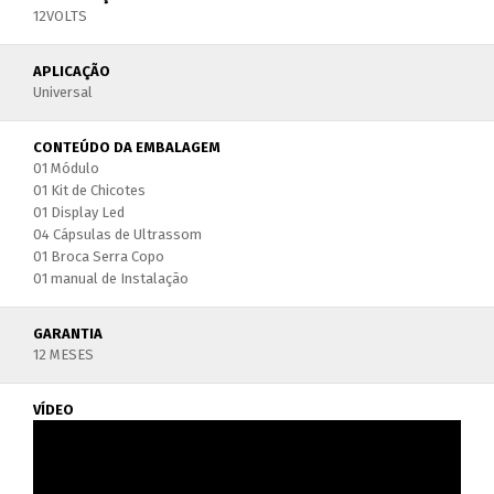
12VOLTS
APLICAÇÃO
Universal
CONTEÚDO DA EMBALAGEM
01 Módulo
01 Kit de Chicotes
01 Display Led
04 Cápsulas de Ultrassom
01 Broca Serra Copo
01 manual de Instalação
GARANTIA
12 MESES
VÍDEO