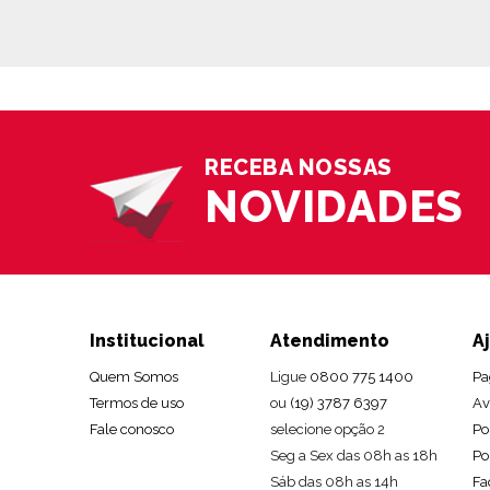
RECEBA NOSSAS
NOVIDADES
Institucional
Atendimento
A
Quem Somos
Ligue
0800 775 1400
Pa
Termos de uso
ou
(19) 3787 6397
Av
Fale conosco
selecione opção 2
Po
Seg a Sex das 08h as 18h
Po
Sáb das 08h as 14h
Fa