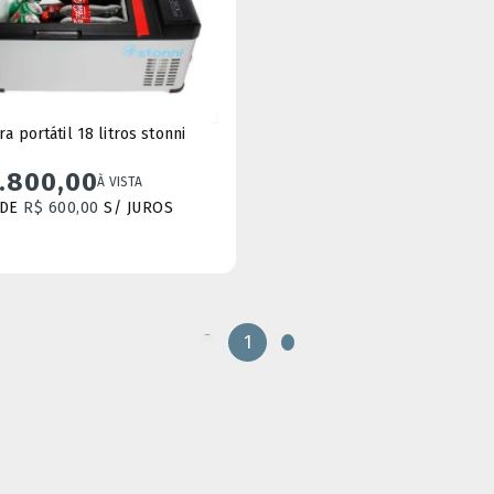
a portátil 18 litros stonni
1.800,00
À VISTA
DE
R$ 600,00
S/ JUROS
1