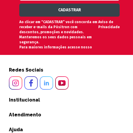
Ao clicar em “CADASTRAR” você concorda em
Aviso de
receber e-mails da Pósitron com
Privacidade
descontos, promoções e novidades.
Manteremos os seus dados pessoais em
segurança.
Para maiores informações acesse nosso
Redes Sociais
Institucional
Atendimento
Ajuda