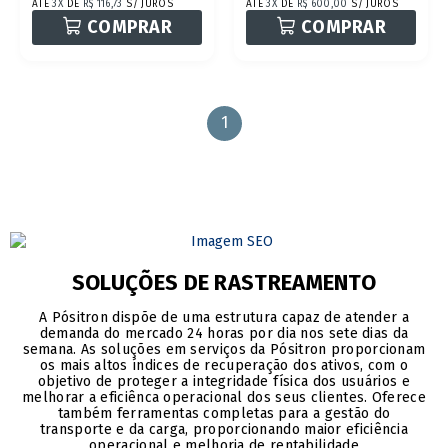
ATÉ
3X
DE
R$ 116,73
S/ JUROS
ATÉ
3X
DE
R$ 600,00
S/ JUROS
COMPRAR
COMPRAR
1
SOLUÇÕES DE RASTREAMENTO
A Pósitron dispõe de uma estrutura capaz de atender a
demanda do mercado 24 horas por dia nos sete dias da
semana. As soluções em serviços da Pósitron proporcionam
os mais altos índices de recuperação dos ativos, com o
objetivo de proteger a integridade física dos usuários e
melhorar a eficiênca operacional dos seus clientes. Oferece
também ferramentas completas para a gestão do
transporte e da carga, proporcionando maior eficiência
operacional e melhoria de rentabilidade