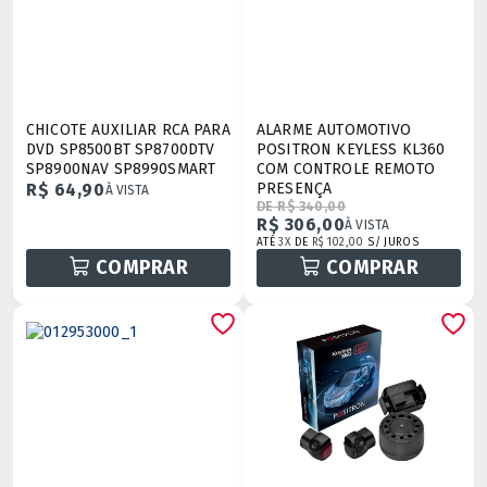
CHICOTE AUXILIAR RCA PARA
ALARME AUTOMOTIVO
DVD SP8500BT SP8700DTV
POSITRON KEYLESS KL360
SP8900NAV SP8990SMART
COM CONTROLE REMOTO
R$ 64,90
PRESENÇA
À VISTA
DE R$ 340,00
R$ 306,00
À VISTA
ATÉ
3X
DE
R$ 102,00
S/ JUROS
COMPRAR
COMPRAR