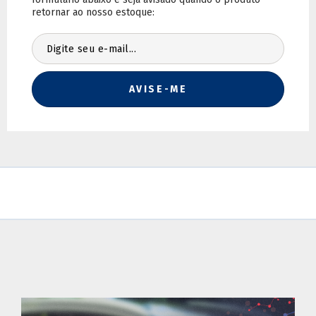
Calcule o frete:
Não sei meu CEP